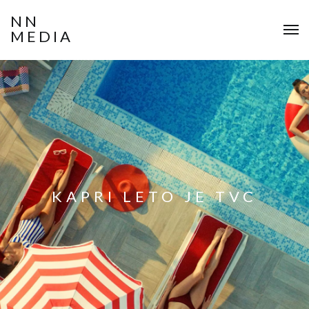
NN
MEDIA
KAPRI LETO JE TVC